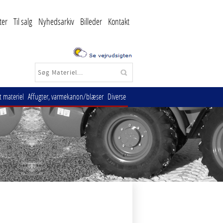
ter
Til salg
Nyhedsarkiv
Billeder
Kontakt
 materiel
Affugter, varmekanon/blæser
Diverse