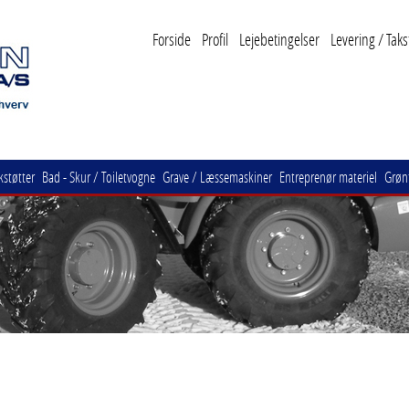
Forside
Profil
Lejebetingelser
Levering / Taks
kstøtter
Bad - Skur / Toiletvogne
Grave / Læssemaskiner
Entreprenør materiel
Grønt