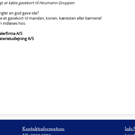
igt at købe gavekort til Houmann-Gruppen
gler en god gave ide?
 et gavekort til manden, konen, kæresten eller børnene!
 indløses hos:
lerfirma A/S
erieludlejning A/S
Kontaktinformation:
Info?