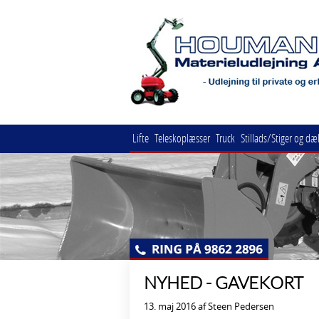
Lifte
Teleskoplæsser
Truck
Stillads/Stiger og dæ
NYHED - GAVEKORT
13. maj 2016 af Steen Pedersen