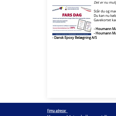
Det er nu mul
Står du og man
Du kan nu købe
Gavekortet kan
- Houmann Ma
- Houmann Mat
- Dansk Epoxy Belægning A/S
Firma adresse: