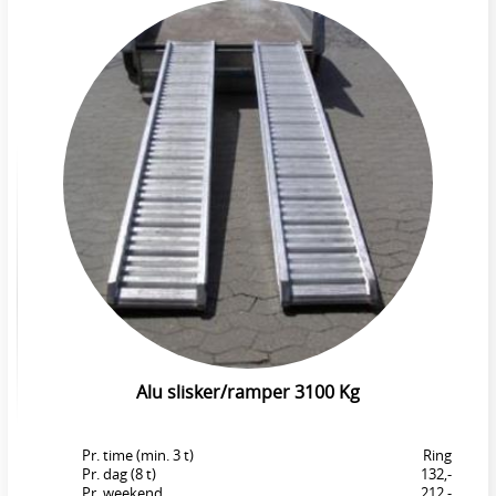
Alu slisker/ramper 3100 Kg
Pr. time (min. 3 t)
Ring
Pr. dag (8 t)
132,-
Pr. weekend
212,-