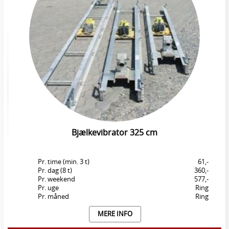
Bjælkevibrator 325 cm
Pr. time (min. 3 t)
61,-
Pr. dag (8 t)
360,-
Pr. weekend
577,-
Pr. uge
Ring
Pr. måned
Ring
MERE INFO