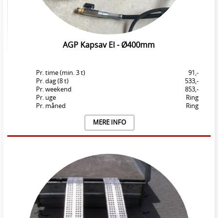
AGP Kapsav El - Ø400mm
Pr. time (min. 3 t)
91,-
Pr. dag (8 t)
533,-
Pr. weekend
853,-
Pr. uge
Ring
Pr. måned
Ring
MERE INFO