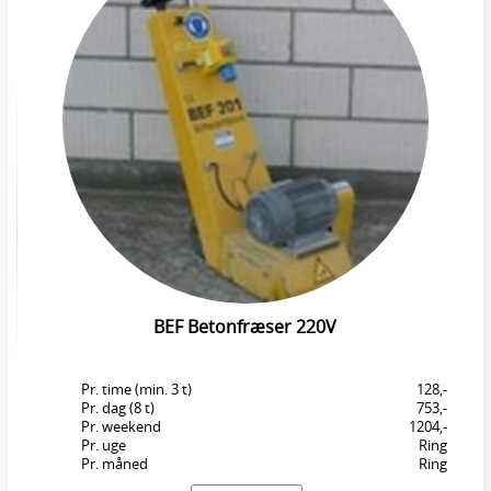
BEF Betonfræser 220V
Pr. time (min. 3 t)
128,-
Pr. dag (8 t)
753,-
Pr. weekend
1204,-
Pr. uge
Ring
Pr. måned
Ring