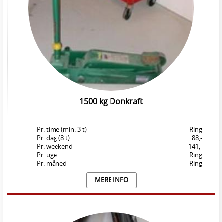
1500 kg Donkraft
Pr. time (min. 3 t)
Ring
Pr. dag (8 t)
88,-
Pr. weekend
141,-
Pr. uge
Ring
Pr. måned
Ring
MERE INFO