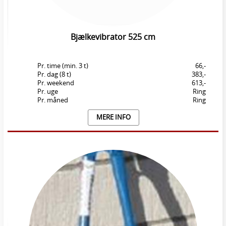
Bjælkevibrator 525 cm
Pr. time (min. 3 t)
66,-
Pr. dag (8 t)
383,-
Pr. weekend
613,-
Pr. uge
Ring
Pr. måned
Ring
MERE INFO