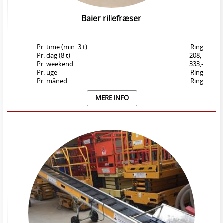
Baier rillefræser
Pr. time (min. 3 t)
Ring
Pr. dag (8 t)
208,-
Pr. weekend
333,-
Pr. uge
Ring
Pr. måned
Ring
MERE INFO