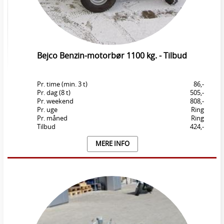
Bejco Benzin-motorbør 1100 kg. - Tilbud
Pr. time (min. 3 t)
86,-
Pr. dag (8 t)
505,-
Pr. weekend
808,-
Pr. uge
Ring
Pr. måned
Ring
Tilbud
424,-
MERE INFO