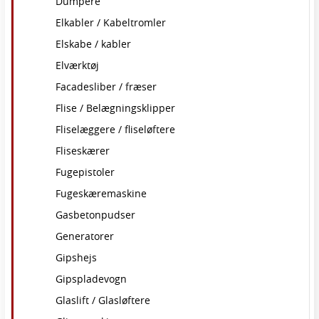
Dumpere
Elkabler / Kabeltromler
Elskabe / kabler
Elværktøj
Facadesliber / fræser
Flise / Belægningsklipper
Fliselæggere / fliseløftere
Fliseskærer
Fugepistoler
Fugeskæremaskine
Gasbetonpudser
Generatorer
Gipshejs
Gipspladevogn
Glaslift / Glasløftere