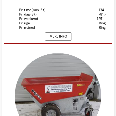
Pr. time (min. 3 t)
134,-
Pr. dag (8 t)
781,-
Pr. weekend
1251,-
Pr. uge
Ring
Pr. måned
Ring
MERE INFO