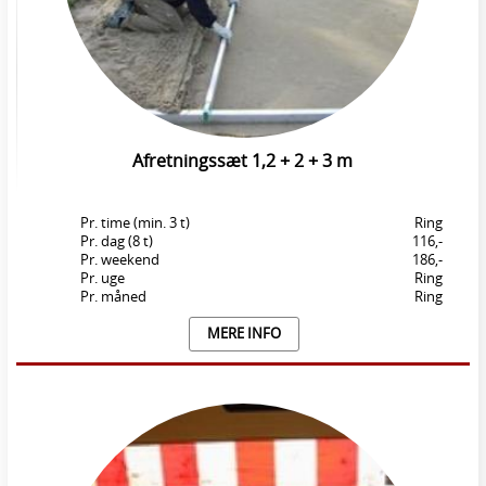
Afretningssæt 1,2 + 2 + 3 m
Pr. time (min. 3 t)
Ring
Pr. dag (8 t)
116,-
Pr. weekend
186,-
Pr. uge
Ring
Pr. måned
Ring
MERE INFO