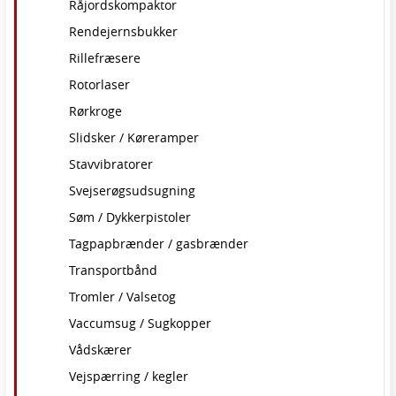
Råjordskompaktor
Rendejernsbukker
Rillefræsere
Rotorlaser
Rørkroge
Slidsker / Køreramper
Stavvibratorer
Svejserøgsudsugning
Søm / Dykkerpistoler
Tagpapbrænder / gasbrænder
Transportbånd
Tromler / Valsetog
Vaccumsug / Sugkopper
Vådskærer
Vejspærring / kegler