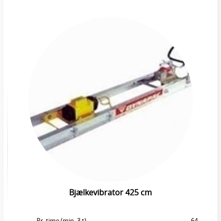
Bjælkevibrator 425 cm
Pr. time (min. 3 t)
64,-