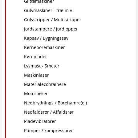
Glittemaskiner
Gulvmaskiner - træ m.v.
Gulvstripper / Multistripper
Jordstampere / jordlopper
Kapsav / Bygningssav
Kerneboremaskiner
Køreplader
Lysmast - 5meter
Maskinlaser
Materialecontainere
Motorbører
Nedbrydnings / Borehamre(el)
Nedfaldsrør / Affaldsrør
Pladevibratorer
Pumper / kompressorer