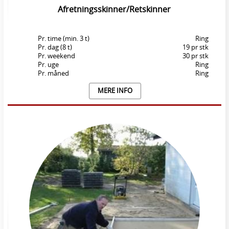
Afretningsskinner/Retskinner
Pr. time (min. 3 t)
Ring
Pr. dag (8 t)
19 pr stk
Pr. weekend
30 pr stk
Pr. uge
Ring
Pr. måned
Ring
MERE INFO