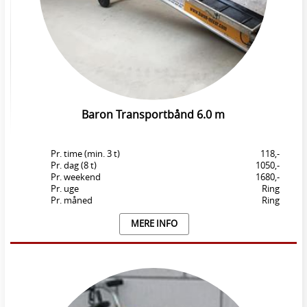
Baron Transportbånd 6.0 m
Pr. time (min. 3 t)
118,-
Pr. dag (8 t)
1050,-
Pr. weekend
1680,-
Pr. uge
Ring
Pr. måned
Ring
MERE INFO