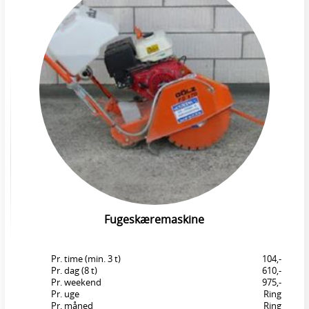
Fugeskæremaskine
Pr. time (min. 3 t)
104,-
Pr. dag (8 t)
610,-
Pr. weekend
975,-
Pr. uge
Ring
Pr. måned
Ring