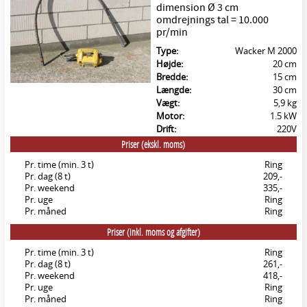
dimension Ø 3 cm
omdrejnings tal = 10.000
pr/min
Type:
Wacker M 2000
Højde:
20 cm
Bredde:
15 cm
Længde:
30 cm
Vægt:
5,9 kg
Motor:
1.5 kW
Drift:
220V
Priser (ekskl. moms)
Pr. time (min. 3 t)
Ring
Pr. dag (8 t)
209,-
Pr. weekend
335,-
Pr. uge
Ring
Pr. måned
Ring
Priser (inkl. moms og afgifter)
Pr. time (min. 3 t)
Ring
Pr. dag (8 t)
261,-
Pr. weekend
418,-
Pr. uge
Ring
Pr. måned
Ring