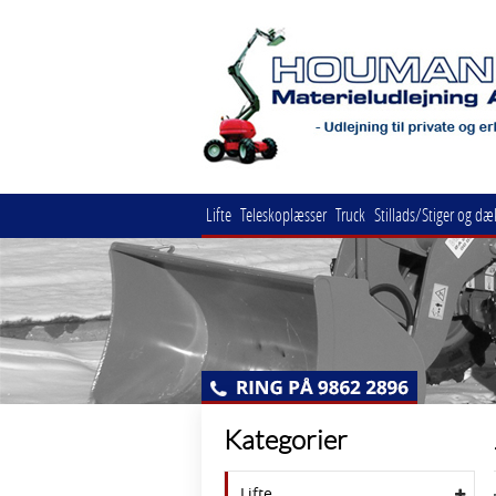
Lifte
Teleskoplæsser
Truck
Stillads/Stiger og dæ
Kategorier
Lifte