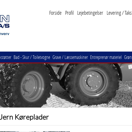
Forside
Profil
Lejebetingelser
Levering / Taks
kstøtter
Bad - Skur / Toiletvogne
Grave / Læssemaskiner
Entreprenør materiel
Grønt
Jern Køreplader