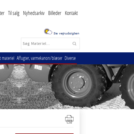
ter
Til salg
Nyhedsarkiv
Billeder
Kontakt
 materiel
Affugter, varmekanon/blæser
Diverse