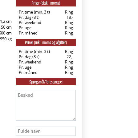
Priser (ekskl. moms)
Pr. time (min. 3 t)
Ring
Pr. dag (8 t)
18,-
1,2 cm
Pr. weekend
Ring
150 cm
Pr. uge
Ring
600 cm
Pr. måned
Ring
950 kg
Priser (inkl. moms og afgifter)
Pr. time (min. 3 t)
Ring
Pr. dag (8 t)
22,-
Pr. weekend
Ring
Pr. uge
Ring
Pr. måned
Ring
Spørgsmål/forespørgsel