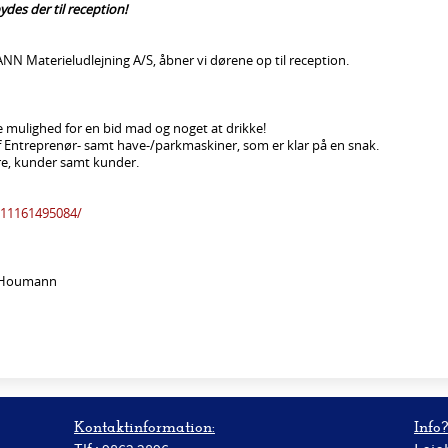
des der til reception!
NN Materieludlejning A/S, åbner vi dørene op til reception.
e mulighed for en bid mad og noget at drikke!
 Entreprenør- samt have-/parkmaskiner, som er klar på en snak.
re, kunder samt kunder.
611161495084/
n Houmann
Kontaktinformation:
Info?