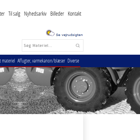
ter
Til salg
Nyhedsarkiv
Billeder
Kontakt
 materiel
Affugter, varmekanon/blæser
Diverse