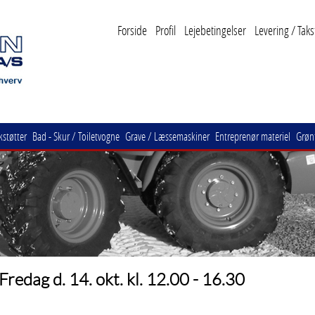
Forside
Profil
Lejebetingelser
Levering / Taks
kstøtter
Bad - Skur / Toiletvogne
Grave / Læssemaskiner
Entreprenør materiel
Grønt
redag d. 14. okt. kl. 12.00 - 16.30