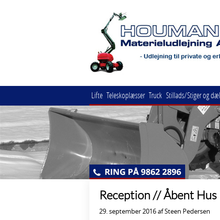
Lifte
Teleskoplæsser
Truck
Stillads/Stiger og dæ
Reception // Åbent Hus F
29. september 2016 af Steen Pedersen