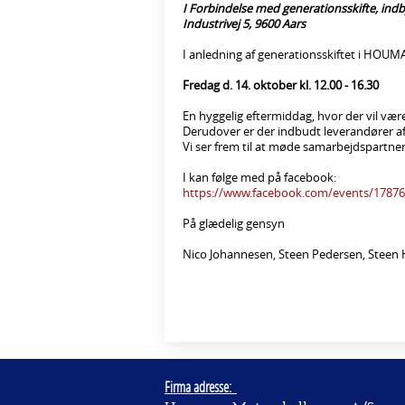
I Forbindelse med generationsskifte, indby
Industrivej 5, 9600 Aars
I anledning af generationsskiftet i HOUMA
Fredag d. 14. oktober kl. 12.00 - 16.30
En hyggelig eftermiddag, hvor der vil vær
Derudover er der indbudt leverandører af
Vi ser frem til at møde samarbejdspartne
I kan følge med på facebook:
https://www.facebook.com/events/1787
På glædelig gensyn
Nico Johannesen, Steen Pedersen, Stee
Firma adresse: