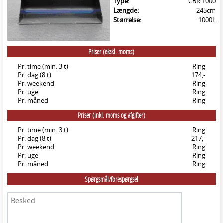
Type:
CBR 1000
Længde:
245cm
Størrelse:
1000L
Priser (ekskl. moms)
Pr. time (min. 3 t)
Ring
Pr. dag (8 t)
174,-
Pr. weekend
Ring
Pr. uge
Ring
Pr. måned
Ring
Priser (inkl. moms og afgifter)
Pr. time (min. 3 t)
Ring
Pr. dag (8 t)
217,-
Pr. weekend
Ring
Pr. uge
Ring
Pr. måned
Ring
Spørgsmål/forespørgsel