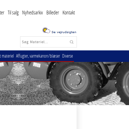
ter
Til salg
Nyhedsarkiv
Billeder
Kontakt
 materiel
Affugter, varmekanon/blæser
Diverse