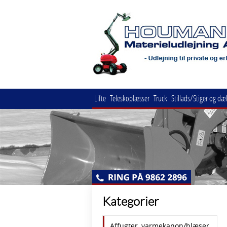
Lifte
Teleskoplæsser
Truck
Stillads/Stiger og dæ
Kategorier
Affugter, varmekanon/blæser