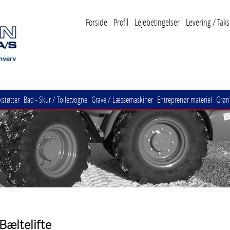
Forside
Profil
Lejebetingelser
Levering / Taks
kstøtter
Bad - Skur / Toiletvogne
Grave / Læssemaskiner
Entreprenør materiel
Grønt
Bæltelifte