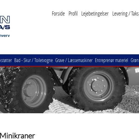
Forside
Profil
Lejebetingelser
Levering / Taks
kstøtter
Bad - Skur / Toiletvogne
Grave / Læssemaskiner
Entreprenør materiel
Grønt
Minikraner