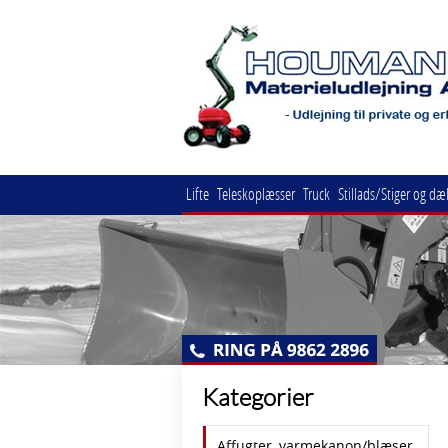
Lifte
Teleskoplæsser
Truck
Stillads/Stiger og dæ
Kategorier
Affugter, varmekanon/blæser