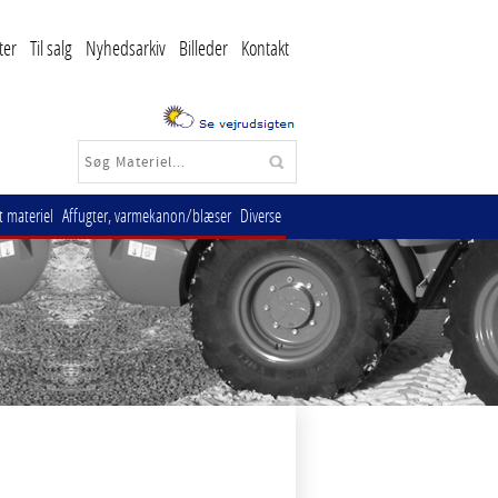
ter
Til salg
Nyhedsarkiv
Billeder
Kontakt
 materiel
Affugter, varmekanon/blæser
Diverse